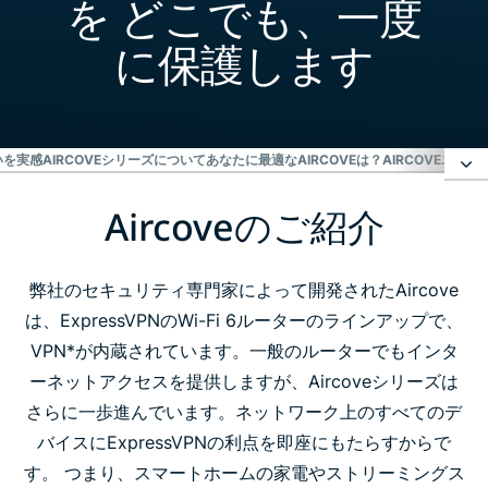
を どこでも、一度
に保護します
違いを実感
AIRCOVEシリーズについて
あなたに最適なAIRCOVEは？
AIRCOVEユーザ
Aircoveのご紹介
Aircoveのご紹介
Aircoveで違いを実感
弊社のセキュリティ専門家によって開発されたAircove
は、ExpressVPNのWi-Fi 6ルーターのラインアップで、
VPN*が内蔵されています。一般のルーターでもインタ
Aircoveシリーズについて
ーネットアクセスを提供しますが、Aircoveシリーズは
さらに一歩進んでいます。ネットワーク上のすべてのデ
あなたに最適なAircoveは？
バイスにExpressVPNの利点を即座にもたらすからで
す。 つまり、スマートホームの家電やストリーミングス
Aircoveユーザーの声