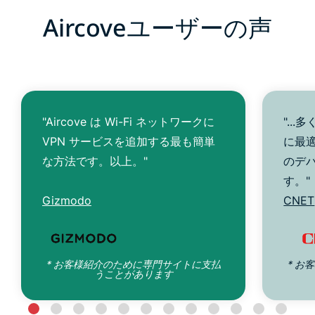
Aircoveユーザーの声
"Aircove は Wi-Fi ネットワークに
"..
VPN サービスを追加する最も簡単
に最
な方法です。以上。"
のデ
す。"
Gizmodo
CNET
* お客様紹介のために専門サイトに支払
* お
うことがあります