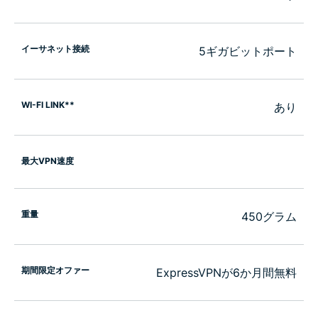
イーサネット接続
5ギガビットポート
WI-FI LINK**
あり
最大VPN速度
重量
450グラム
期間限定オファー
ExpressVPNが6か月間無料