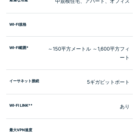
中規模住宅、アパート、オフィス
WI-FI規格
WI-FI範囲*
～150平方メートル ～1,600平方フィ
ート
イーサネット接続
5ギガビットポート
WI-FI LINK**
あり
最大VPN速度