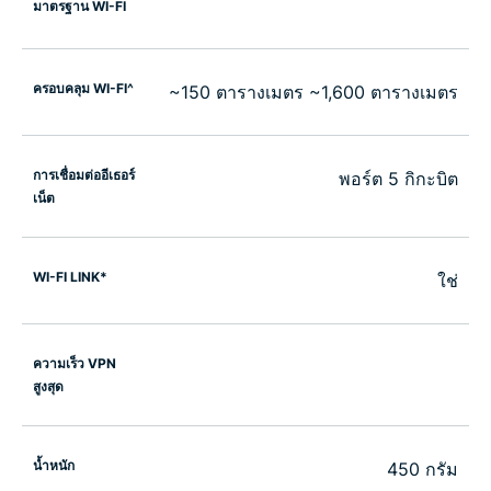
มาตรฐาน WI-FI
ครอบคลุม WI-FI^
~150 ตารางเมตร ~1,600 ตารางเมตร
การเชื่อมต่ออีเธอร์
พอร์ต 5 กิกะบิต
เน็ต
WI-FI LINK*
ใช่
ความเร็ว VPN
สูงสุด
น้ำหนัก
450 กรัม