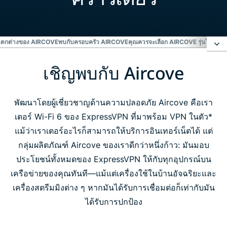
่แตกต่างของ AIRCOVE
พบกับครอบครัว AIRCOVE
คุณควรจะเลือก AIRCOVE รุ่นใด?
ผู้
เชิญพบกับ Aircove
เชิญพบกับ Aircove
สัมผัสประสบการณ์ที่แตกต่างของ Aircove
พัฒนาโดยผู้เชี่ยวชาญด้านความปลอดภัย Aircove คือเรา
เตอร์ Wi-Fi 6 ของ ExpressVPN ที่มาพร้อม VPN ในตัว*
แม้ว่าเราเตอร์อะไรก็สามารถให้บริการอินเทอร์เน็ตได้ แต่
พบกับครอบครัว Aircove
กลุ่มผลิตภัณฑ์ Aircove ของเราดีกว่าหนึ่งก้าว: มันมอบ
ประโยชน์ทั้งหมดของ ExpressVPN ให้กับทุกอุปกรณ์บน
คุณควรจะเลือก Aircove รุ่นใด?
เครือข่ายของคุณทันที—แม้แต่เครื่องใช้ในบ้านอัจฉริยะและ
เครื่องสตรีมมิงต่าง ๆ หากมันได้รับการเชื่อมต่อก็เท่ากับมัน
ผู้คนชื่นชอบ Aircove
ได้รับการปกป้อง
คำถามที่พบบ่อย