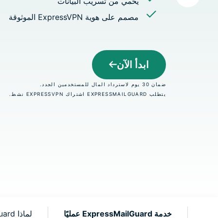
يحمي من تسريب البيانات
Identity
efender
مصمم على هوية ExpressVPN الموثوقة
حزمة قوية
لحماية ورق
الهوية وأد
حذف البيا
ابدأ الآن
ضمان 30 يوم لاسترداد المال للمستخدمين الجدد.
يتطلب EXPRESSMAILGUARD اشتراك EXPRESSVPN نشط.
خدمة ExpressMailGuard عمليًا
لماذا ExpressMailGuard؟