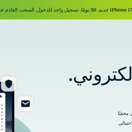
Expr
ExpressMailGuard
ع جداً
خدمة ترحيل بريد
Intego
صناعة
إلكتروني خاصة لحماية
منة
برنامج مكافحة
لكتروني.
holiday.com
صندوق الوارد والهوية.
الفيروسات
eSIM
ExpressAI
الحائز على
شريحة eSIM
Expr
جوائز لنظام
أول ذكاء
مجانية في أكثر
macOS، وجدار
غير
اصطناعي
من 150 وجهة.
الحماية، وأدوات
 كلمات
استهلاكي
النظام، والمزيد.
انات
مدعوم
ها من
بالحوسبة
مخفيًا
لمهمة
السرية لذكاء
قائم على
حتيالي
الخصوصية.