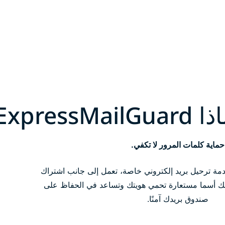
ExpressMailGu؟
حماية كلمات المرور لا تكفي.
ExpressMailGuard خدمة ترحيل بريد إلكتروني خاصة، تعمل إلى جانب اشتراك
نشط لمنحك أسما مستعارة تحمي هويتك وتساعد في الحفاظ على
صندوق بريدك آمنًا.