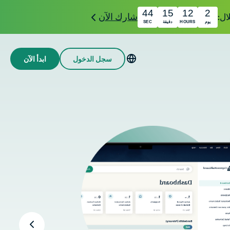
43
15
12
2
شارك الآن
يوم
HOURS
دقيقة
SEC
سجل الدخول
ابدأ الآن