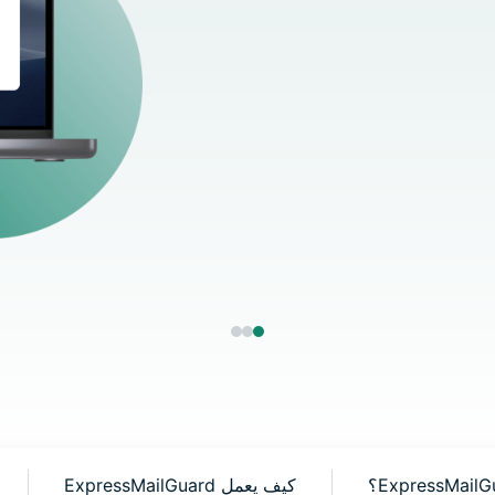
D
ابة
وات
نات
كيف يعمل ExpressMailGuard