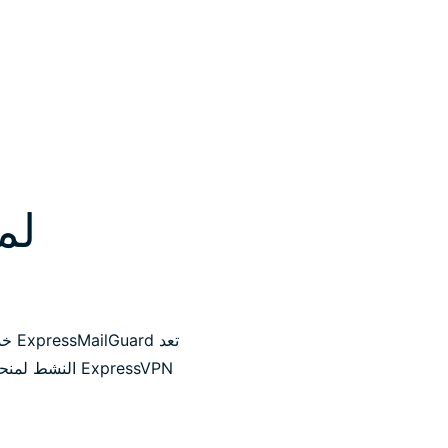
لماذا ard
تعد 
ExpressVPN ال