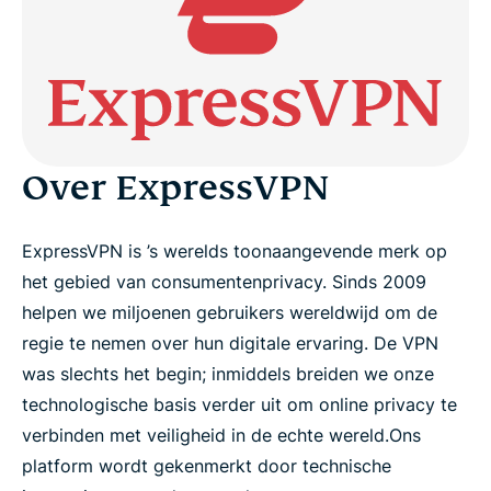
Snelle feiten en cijfers
VPN proefabonnement voor de media
Activa
Over ExpressVPN
Persberichten
ExpressVPN is ’s werelds toonaangevende merk op
het gebied van consumentenprivacy. Sinds 2009
helpen we miljoenen gebruikers wereldwijd om de
regie te nemen over hun digitale ervaring. De VPN
was slechts het begin; inmiddels breiden we onze
technologische basis verder uit om online privacy te
verbinden met veiligheid in de echte wereld.
Ons
platform wordt gekenmerkt door technische