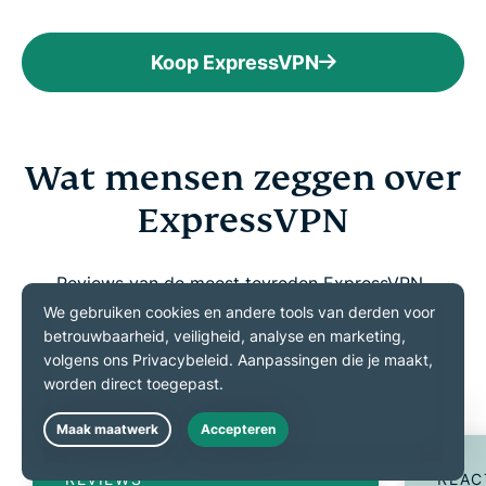
Koop ExpressVPN
Wat mensen zeggen over
ExpressVPN
Reviews van de meest tevreden ExpressVPN-
gebruikers, uit miljoenen die de dienst hebben
geprobeerd
Live Chat
REVIEWS
REAC