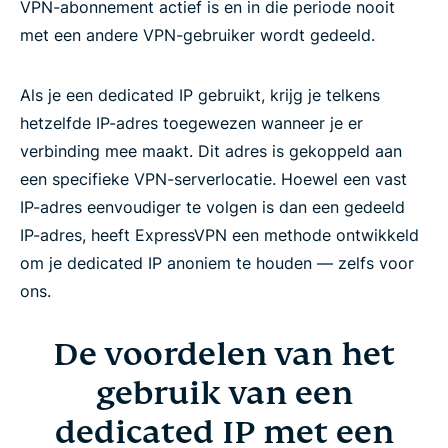
VPN-abonnement actief is en in die periode nooit
Dedicated IP instellen voor Windows, Mac en Linux
met een andere VPN-gebruiker wordt gedeeld.
Is een dedicated IP geschikt voor jou?
Als je een dedicated IP gebruikt, krijg je telkens
hetzelfde IP-adres toegewezen wanneer je er
Hoe ExpressVPN vertrouwen en betrouwbaarheid
verbinding mee maakt. Dit adres is gekoppeld aan
opbouwt
een specifieke VPN-serverlocatie. Hoewel een vast
IP-adres eenvoudiger te volgen is dan een gedeeld
Wat mensen zeggen over ExpressVPN
IP-adres, heeft ExpressVPN een methode ontwikkeld
om je dedicated IP anoniem te houden — zelfs voor
Veelgestelde vragen over dedicated IP-VPN’s
ons.
De voordelen van het
Probeer ExpressVPN met een dedicated IP, zonder
risico
gebruik van een
dedicated IP met een
Waarom een dedicated IP van ExpressVPN de