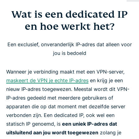
Wat is een dedicated IP
Wat is een dedicated IP en hoe werkt het?
en hoe werkt het?
De voordelen van het gebruik van een dedicated
IP met een VPN
Een exclusief, onveranderlijk IP-adres dat alleen voor
jou is bedoeld
ExpressVPN’s dedicated IP-locaties
Wanneer je verbinding maakt met een VPN-server,
Zo krijg je een dedicated IP-adres van ExpressVPN
maskeert de VPN je echte IP-adres
en krijg je een
nieuw IP-adres toegewezen. Meestal wordt dit VPN-
Hoe ExpressVPN’s dedicated IP je privacy
IP-adres gedeeld met meerdere gebruikers of
beschermt
apparaten die op dat moment met dezelfde server
verbonden zijn. Een dedicated IP, ook wel een
statisch IP genoemd, is
een uniek IP-adres dat
Compatibiliteit met apparaten en platforms
uitsluitend aan jou wordt toegewezen
zolang je