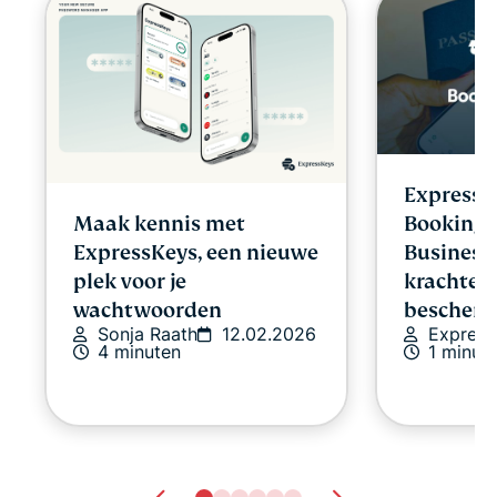
ExpressV
Maak kennis met
Booking.
ExpressKeys, een nieuwe
Business
plek voor je
krachten 
wachtwoorden
bescher
Sonja Raath
12.02.2026
Expres
4 minuten
1 minut