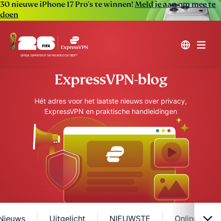
30 nieuwe iPhone 17 Pro's te winnen!
Meld je aan om mee te
doen
ExpressVPN-blog
Hét adres voor het laatste nieuws over privacy,
ExpressVPN en praktische handleidingen
Nieuws
Uitgelicht
NIEUWSTE
Online veili