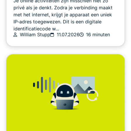
Je online activiteiten zijn misschien niet zo
Online veiligheid
privé als je denkt. Zodra je verbinding maakt
met het internet, krijgt je apparaat een uniek
IP-adres toegewezen. Dit is een digitale
Overig
identificatiecode w...
William Stupp
11.07.2026
16 minuten
Privacy
Privacynieuws
Streamen
Tips en adviezen
Video
VPN-gidsen