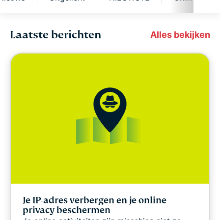
Laatste berichten
Cybersecurity
Alles bekijken
Digitale vrijheid
Laboratorium voor digitale veiligheid
ExpressVPN for Teams
ExpressVPN Nieuws
Uitgelicht
Je IP-adres verbergen en je online
NIEUWSTE
privacy beschermen