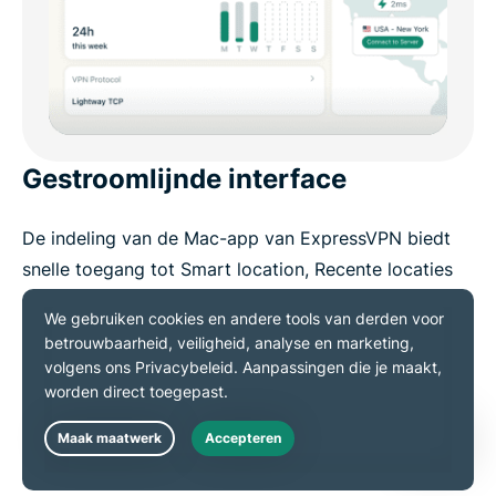
Gestroomlijnde interface
De indeling van de Mac-app van ExpressVPN biedt
snelle toegang tot Smart location, Recente locaties
en je favorieten, zodat je eenvoudig verbinding
maakt op de manier die jij wilt. Je kunt servers ook
selecteren via de serverkaart.
Koop ExpressVPN
Live Chat