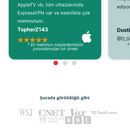
AppleTV vb. tüm cihazlarımda
ediyo
ExpressVPN var ve kesinlikle çok
memnunum.
TopherZ143
Dusti
@D_G
* En memnun müşterilerimizin
*
yorumlarından bir örnek
Şurada görüldüğü gibi: