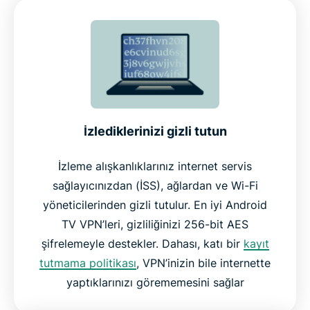
Android TV için ExpressVPN’in başlıca özellikleri
Android TV kutuları ve diğer cihazlarda çalışır
Neden diğer VPN’ler değil de ExpressVPN
İzlediklerinizi gizli tutun
Kullananlar ExpressVPN hakkında neler diyor
İzleme alışkanlıklarınız internet servis
sağlayıcınızdan (İSS), ağlardan ve Wi-Fi
Sıkça sorulan sorular
yöneticilerinden gizli tutulur. En iyi Android
TV VPN’leri, gizliliğinizi 256-bit AES
Android TV’nizde ExpressVPN’i hemen risksiz
şifrelemeyle destekler. Dahası, katı bir
kayıt
deneyin
tutmama politikası
, VPN’inizin bile internette
yaptıklarınızı görememesini sağlar