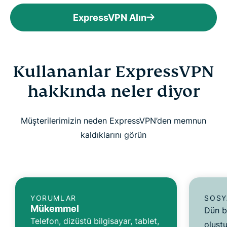
ExpressVPN Alın
Kullananlar ExpressVPN
hakkında neler diyor
Müşterilerimizin neden ExpressVPN’den memnun
kaldıklarını görün
YORUMLAR
SOSY
Mükemmel
Dün b
Telefon, dizüstü bilgisayar, tablet,
oluşt