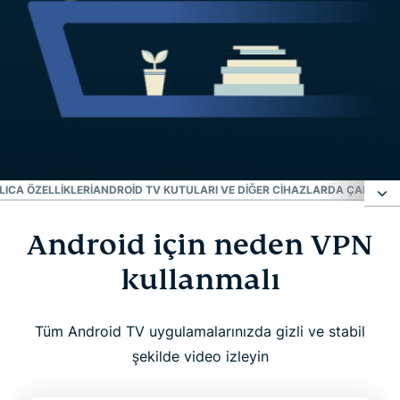
LICA ÖZELLIKLERI
ANDROID TV KUTULARI VE DIĞER CIHAZLARDA ÇALIŞIR
N
Android için neden VPN
Android için neden VPN kullanmalı
kullanmalı
ExpressVPN, Android TV’ye üç kolay adımda nasıl
kurulur
Tüm Android TV uygulamalarınızda gizli ve stabil
şekilde video izleyin
Bir Android TV VPN’inde neler gereklidir