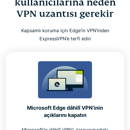
kullanıcılarına neden
VPN uzantısı gerekir
Microsoft Edge’de VPN nasıl kurulur
Kapsamlı koruma için Edge’in VPN’inden
Edge’de ExpressVPN kullanmanın püf noktaları
ExpressVPN’e terfi edin
ExpressVPN neden Microsoft Edge için çok iyi bir
seçimdir
Edge uzantısına eklenmiş premium özellikler
Edge kullanıcıları ücretsiz alternatifler yerine neden
ExpressVPN’i tercih ediyor
Microsoft Edge dâhilî VPN’inin
açıklarını kapatın
Geri bildirim: Gerçek müşteriler neler diyor
Microsoft’in dâhilî VPN’i, tarayıcınızdaki