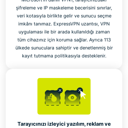
Sıkça sorulan sorular
şifreleme ve IP maskeleme becerisini sınırlar,
veri kotasıyla birlikte gelir ve sunucu seçme
imkânı tanımaz. ExpressVPN uzantısı, VPN
ExpressVPN’i hemen Microsoft Edge’e ekleyin
uygulaması ile bir arada kullanıldığı zaman
tüm cihazınız için koruma sağlar. Ayrıca 113
ExpressVPN’in global sunucu ağına Edge’den
ülkede sunuculara sahiptir ve denetlenmiş bir
bağlanın
kayıt tutmama politikasıyla desteklenir.
Video rehber: Karanlık modu deneyin
Tarayıcınızı izleyici yazılım, reklam ve