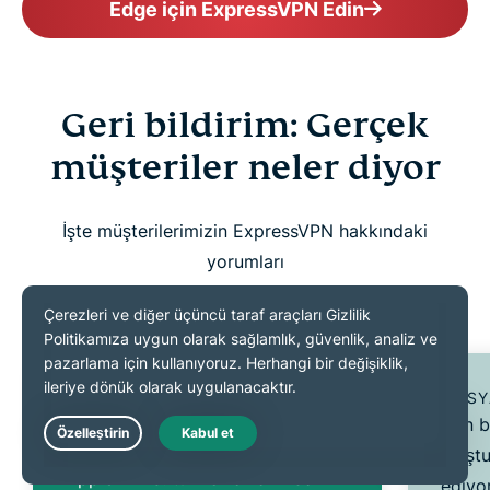
Edge için ExpressVPN Edin
Geri bildirim: Gerçek
müşteriler neler diyor
İşte müşterilerimizin ExpressVPN hakkındaki
yorumları
YORUMLAR
SOSY
Mükemmel
Dün b
Telefon, dizüstü bilgisayar, tablet,
Live Chat
oluşt
AppleTV vb. tüm cihazlarımda
ediyo