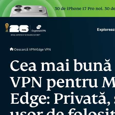
30 de iPhone 17 Pro noi. 30 de
Exploreaz
ExpressVPN for Teams
Descarcă VPN
Edge VPN
VPN protection for grow
to deploy, simple to man
Cea mai bună 
scale.
VPN pentru M
Edge: Privată, 
ușor de folosi