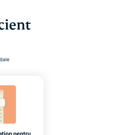
icient
țiale
ation pentru