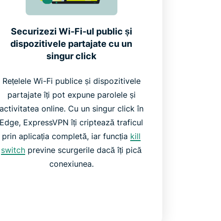
Securizezi Wi-Fi-ul public și
dispozitivele partajate cu un
singur click
Rețelele Wi-Fi publice și dispozitivele
partajate îți pot expune parolele și
activitatea online. Cu un singur click în
Edge, ExpressVPN îți criptează traficul
prin aplicația completă, iar funcția
kill
switch
previne scurgerile dacă îți pică
conexiunea.