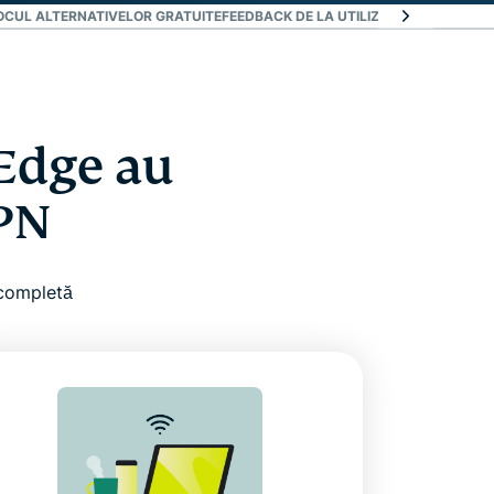
LOCUL ALTERNATIVELOR GRATUITE
FEEDBACK DE LA UTILIZATORI: CE SPUN C
 Edge au
VPN
 completă