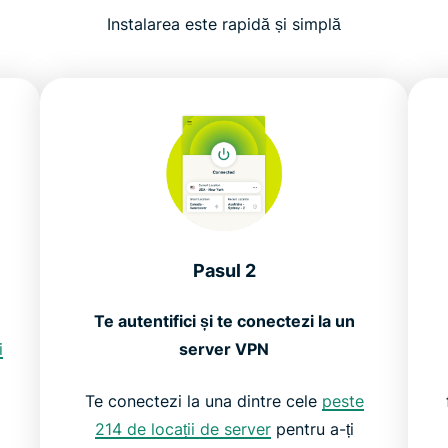
Instalarea este rapidă și simplă
Pasul 2
Te autentifici și te conectezi la un
i
server VPN
Te conectezi la una dintre cele
peste
214 de locații de server
pentru a-ți