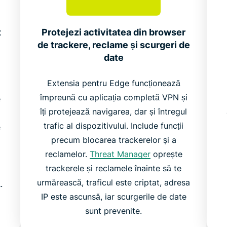
t
Protejezi activitatea din browser
de trackere, reclame și scurgeri de
date
Extensia pentru Edge funcționează
împreună cu aplicația completă VPN și
e
îți protejează navigarea, dar și întregul
trafic al dispozitivului. Include funcții
e
precum blocarea trackerelor și a
reclamelor.
Threat Manager
oprește
trackerele și reclamele înainte să te
urmărească, traficul este criptat, adresa
.
IP este ascunsă, iar scurgerile de date
sunt prevenite.