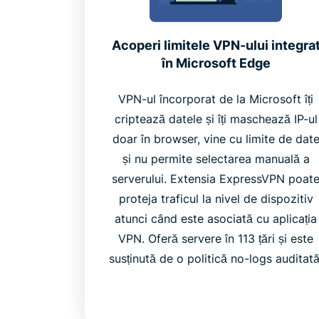
Acoperi limitele VPN-ului integra
în Microsoft Edge
VPN-ul încorporat de la Microsoft îți
criptează datele și îți maschează IP-ul
doar în browser, vine cu limite de dat
și nu permite selectarea manuală a
serverului. Extensia ExpressVPN poat
proteja traficul la nivel de dispozitiv
atunci când este asociată cu aplicația
VPN. Oferă servere în 113 țări și este
susținută de o politică no-logs auditată