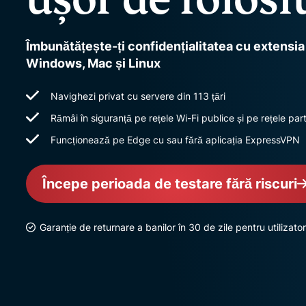
Îmbunătățește-ți confidențialitatea cu extens
Windows, Mac și Linux
Navighezi privat cu servere din 113 țări
Rămâi în siguranță pe rețele Wi-Fi publice și pe rețele par
Funcționează pe Edge cu sau fără aplicația ExpressVPN
Începe perioada de testare fără riscuri
Garanție de returnare a banilor în 30 de zile pentru utilizatori