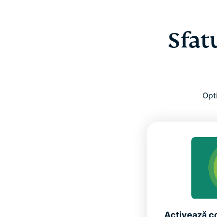
Sfatu
Opti
Activează c