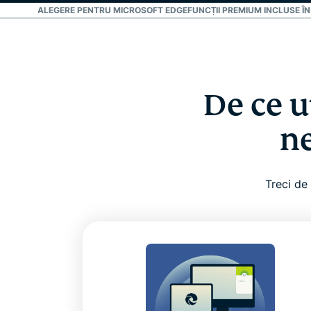
MAI BUNĂ ALEGERE PENTRU MICROSOFT EDGE
FUNCȚII PREMIUM INCLUSE Î
De ce u
ne
Treci de