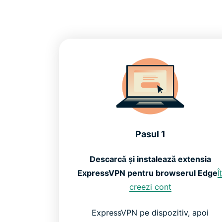
Pasul 1
Descarcă și instalează extensia
ExpressVPN pentru browserul Edge
Îț
creezi cont
ExpressVPN pe dispozitiv, apoi