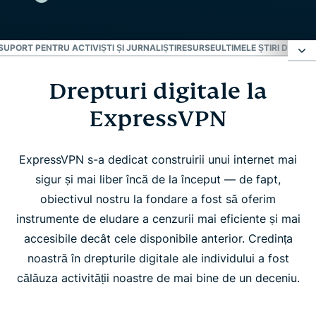
SUPORT PENTRU ACTIVIȘTI ȘI JURNALIȘTI
RESURSE
ULTIMELE ȘTIRI DESPRE
Drepturi digitale la
Drepturi digitale la ExpressVPN
ExpressVPN
Lider în industrie și inițiativele de drepturi
ExpressVPN s-a dedicat construirii unui internet mai
Suport pentru activiști și jurnaliști
sigur și mai liber încă de la început — de fapt,
obiectivul nostru la fondare a fost să oferim
Resurse
instrumente de eludare a cenzurii mai eficiente și mai
accesibile decât cele disponibile anterior. Credința
noastră în drepturile digitale ale individului a fost
Ultimele știri despre drepturi
călăuza activității noastre de mai bine de un deceniu.
Abonează-te pentru actualizări privind drepturile