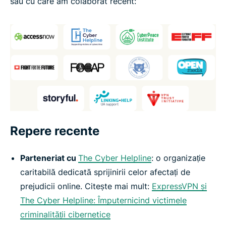
sau cu care am colaborat recent:
Repere recente
Parteneriat cu
The Cyber Helpline
: o organizație
caritabilă dedicată sprijinirii celor afectați de
prejudicii online. Citește mai mult:
ExpressVPN și
The Cyber Helpline: Împuternicind victimele
criminalității cibernetice