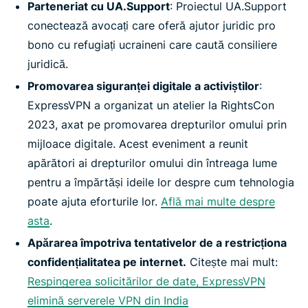
Parteneriat cu UA.Support
: Proiectul UA.Support
conectează avocați care oferă ajutor juridic pro
bono cu refugiați ucraineni care caută consiliere
juridică.
Promovarea siguranței digitale a activiștilor
:
ExpressVPN a organizat un atelier la RightsCon
2023, axat pe promovarea drepturilor omului prin
mijloace digitale. Acest eveniment a reunit
apărători ai drepturilor omului din întreaga lume
pentru a împărtăși ideile lor despre cum tehnologia
poate ajuta eforturile lor.
Află mai multe despre
asta
.
Apărarea împotriva tentativelor de a restricționa
confidențialitatea pe internet.
Citește mai mult:
Respingerea solicitărilor de date, ExpressVPN
elimină serverele VPN din India