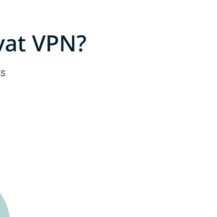
vat VPN?
OS