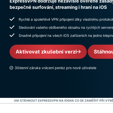
ExpressVPN dodržuje nezávisle ověřené zásad
bezpečné surfování, streaming i hraní na iOS
Rychlé a spolehlivé VPN připojení díky vlastnímu protoko
Sledování vašeho oblíbeného obsahu na rychlých server
Snadné připojení na všech iOS zařízeních na jedno klepnu
Aktivovat zkušební verzi
Stáhnou
30denní záruka vrácení peněz pro nové uživatele
I VIDEO: JAK STÁHNOUT EXPRESSVPN NA IOS
NA CO SE ZAMĚŘIT PŘI VÝB