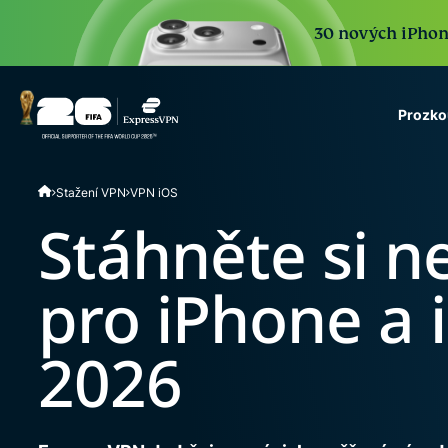
30 nových iPhone 
Prozko
ExpressVPN for Teams
Stažení VPN
VPN iOS
VPN protection for grow
to deploy, simple to man
Stáhněte si n
scale.
pro iPhone a 
2026