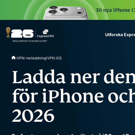
30 nya iPhone 17
Utforska Exp
ExpressVPN for Teams
VPN-nerladdning
VPN iOS
VPN protection for grow
to deploy, simple to man
Ladda ner de
scale.
för iPhone och
2026