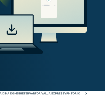
A DINA IOS-ENHETER
VARFÖR VÄLJA EXPRESSVPN FÖR IOS?
VAD FOLK SÄG