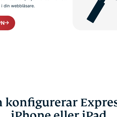
a i din webbläsare.
PN
 konfigurerar Expre
iPhone eller iPad