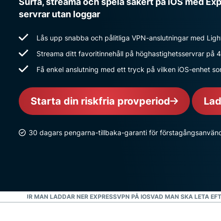
Surfa, streama och spela säkert på iOS med E
servrar utan loggar
Lås upp snabba och pålitliga VPN-anslutningar med Ligh
Streama ditt favoritinnehåll på höghastighetsservrar på
Få enkel anslutning med ett tryck på vilken iOS-enhet so
Starta din riskfria provperiod
Lad
30 dagars pengarna-tillbaka-garanti för förstagångsanvän
TITTA: HUR MAN LADDAR NER EXPRESSVPN PÅ IOS
VAD MAN SKA LETA EFTE