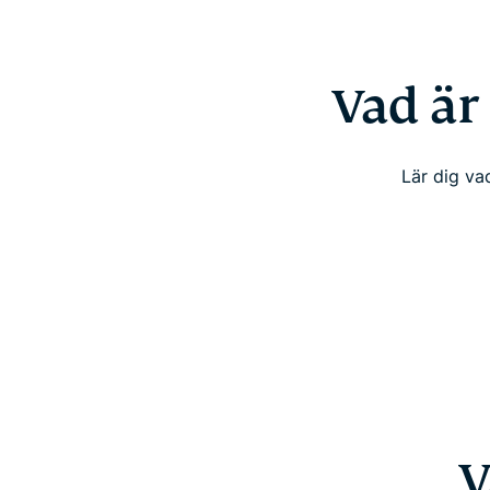
Vad är 
Lär dig va
V