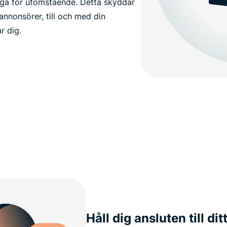
liga för utomstående. Detta skyddar
annonsörer, till och med din
r dig.
Håll dig ansluten till dit