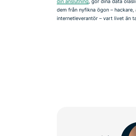
din anslutning
, gör dina data oläs
dem från nyfikna ögon – hackare, 
internetleverantör – vart livet än ta