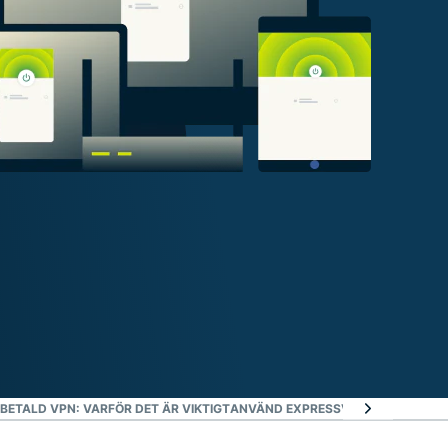
 BETALD VPN: VARFÖR DET ÄR VIKTIGT
ANVÄND EXPRESSVPN PÅ ALLA DIN