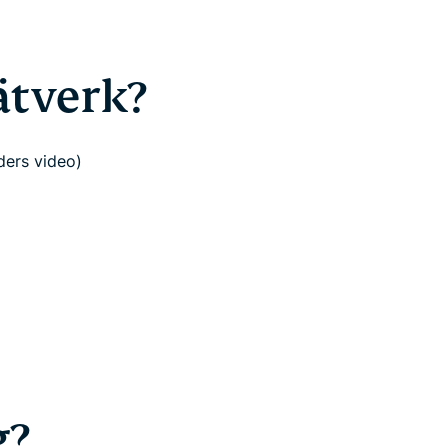
nätverk?
ders video)
g?