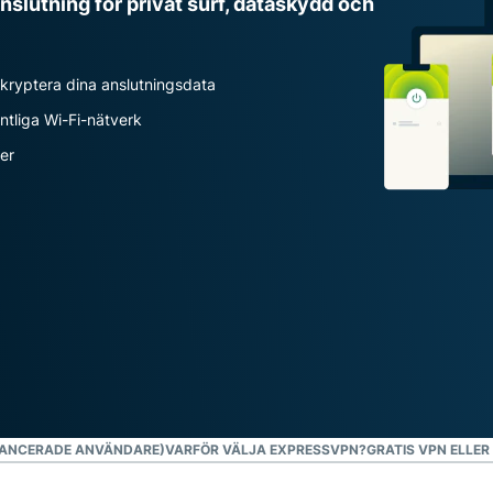
anslutning för privat surf, dataskydd och
intelligens.
Identity
Defender
 kryptera dina anslutningsdata
Kraftfull
uppsättning
entliga Wi-Fi-nätverk
verktyg för ID-
ser
skydd,
övervakning
och
databorttagning
VANCERADE ANVÄNDARE)
VARFÖR VÄLJA EXPRESSVPN?
GRATIS VPN ELLER