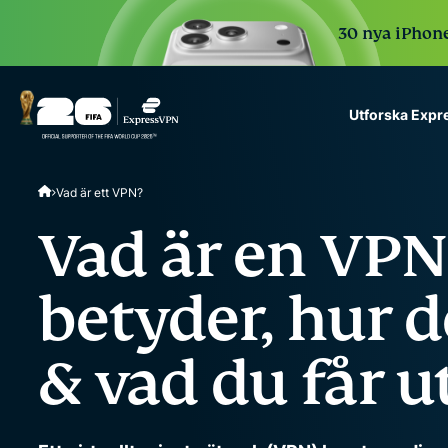
30 nya iPhone 
Utforska Exp
ExpressVPN for Teams
Vad är ett VPN?
VPN protection for grow
to deploy, simple to man
Vad är en VPN
scale.
betyder, hur d
& vad du får u