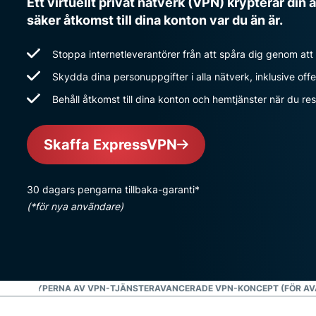
Ett virtuellt privat nätverk (VPN) krypterar din 
säker åtkomst till dina konton var du än är.
Stoppa internetleverantörer från att spåra dig genom att
Skydda dina personuppgifter i alla nätverk, inklusive off
Behåll åtkomst till dina konton och hemtjänster när du re
Skaffa ExpressVPN
30 dagars pengarna tillbaka-garanti*
(*för nya användare)
E OLIKA TYPERNA AV VPN-TJÄNSTER
AVANCERADE VPN-KONCEPT (FÖR A