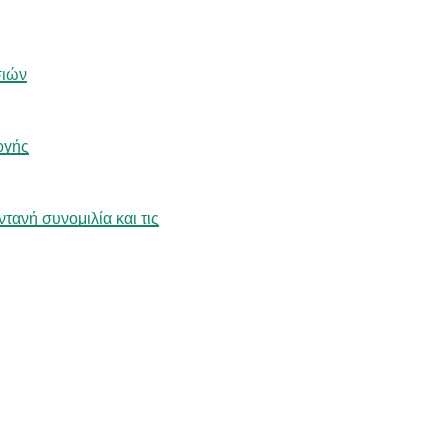
σιών
ογής
τανή συνομιλία και τις