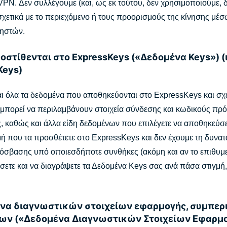
VPN. Δεν συλλέγουμε (και, ως εκ τούτου, δεν χρησιμοποιούμε, 
χετικά με το περιεχόμενο ή τους προορισμούς της κίνησης μ
ρηστών.
ροστίθενται στο ExpressKeys («Δεδομένα Keys») (
Keys)
 όλα τα δεδομένα που αποθηκεύονται στο ExpressKeys και σχετ
 μπορεί να περιλαμβάνουν στοιχεία σύνδεσης και κωδικούς πρό
, καθώς και άλλα είδη δεδομένων που επιλέγετε να αποθηκεύσ
ή που τα προσθέτετε στο ExpressKeys και δεν έχουμε τη δυνα
βασης υπό οποιεσδήποτε συνθήκες (ακόμη και αν το επιθυμεί
ετε και να διαγράψετε τα Δεδομένα Keys σας ανά πάσα στιγμή
ένα διαγνωστικών στοιχείων εφαρμογής, συμπε
 («Δεδομένα Διαγνωστικών Στοιχείων Εφαρμογ