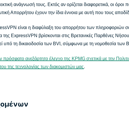
κτική ανάγνωσή τους. Εκτός αν ορίζεται διαφορετικά, οι όροι π
ική Απορρήτου έχουν την ίδια έννοια με αυτή που τους αποδίδ
essVPN είναι η διαφύλαξη του απορρήτου των πληροφοριών σας
ρα της ExpressVPN βρίσκονται στις Βρετανικές Παρθένες Νήσου
γεί υπό τη δικαιοδοσία των BVI, σύμφωνα με τη νομοθεσία των B
ν πρόσφατο ανεξάρτητο έλεγχο της KPMG σχετικά με την Πολιτι
ου της τεχνολογίας των διακομιστών μας
.
χομένων