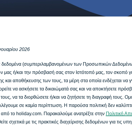
κωδικών
την
πρόσβασης,
τεχνολογία
επαλήθευση
του
πολλαπλών
confidential
παραγόντων
computing για
και άλλα.
τεχνητή
νοημοσύνη με
επίκεντρο το
ανουαρίου 2026
απόρρητο.
Identity
ια δεδομένα (συμπεριλαμβανομένων των Προσωπικών Δεδομένω
Defender
 μας ή/και την πρόσβασή σας στον Ιστότοπό μας, τον σκοπό γι
Ισχυρό πακέτο
ης και αποθήκευσης των τους, τα μέρη στα οποία ενδέχεται να
εργαλείων
προστασίας
ορείτε να ασκήσετε τα δικαιώματά σας και να αποκτήσετε πρόσ
ταυτότητας,
τους, να τα διορθώσετε ή/και να ζητήσετε τη διαγραφή τους. Ομ
παρακολούθησης
λέγουμε σε καμία περίπτωση. Η παρούσα πολιτική δεν καλύπτε
και αφαίρεσης
 από το holiday.com. Παρακαλούμε ανατρέξτε στην
Πολιτική Απ
δεδομένων.
ίτε σχετικά με τις πρακτικές διαχείρισης δεδομένων για τις υπη