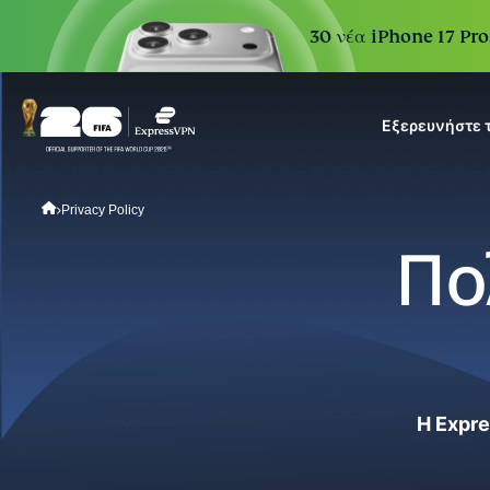
30 νέα iPhone 17 Pro
Εξερευνήστε 
ExpressVPN for Teams
Privacy Policy
VPN protection for growi
to deploy, simple to manag
Πο
scale.
Η Expr