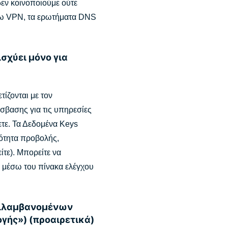
δεν κοινοποιούμε ούτε
έσω VPN, τα ερωτήματα DNS
ισχύει μόνο για
ίζονται με τον
σβασης για τις υπηρεσίες
ετε. Τα Δεδομένα Keys
τότητα προβολής,
τε). Μπορείτε να
, μέσω του πίνακα ελέγχου
ριλαμβανομένων
ής») (προαιρετικά)