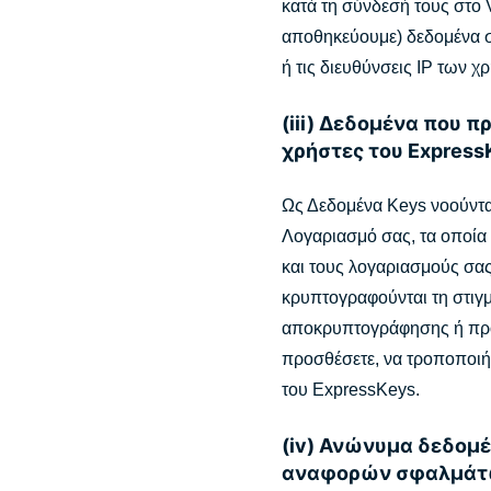
κατά τη σύνδεσή τους στο 
αποθηκεύουμε) δεδομένα σ
ή τις διευθύνσεις IP των χ
(iii) Δεδομένα που π
χρήστες του Express
Ως Δεδομένα Keys νοούνται
Λογαριασμό σας, τα οποία
και τους λογαριασμούς σας
κρυπτογραφούνται τη στιγμ
αποκρυπτογράφησης ή πρόσ
προσθέσετε, να τροποποιήσ
του ExpressKeys.
(iv) Ανώνυμα δεδομ
αναφορών σφαλμάτων