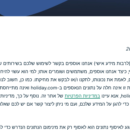
יכולות AI
שמעמידות את
הפרטיות
במרכז.
Identity
Defender
חבילה
מתקדמת
הכוללת הגנת
זהות, ניטור
(לרבות מידע אישי) אנחנו אוספים בקשר לשימוש שלכם בשירותים ש
וכלים להסרת
; כיצד אנחנו אוספים, משתמשים ושומרים אותו; למי הוא עשוי להיח
נתונים.
 לאמת את נכונותו, לתקנו ו/או לבקש את מחיקתו. כמו כן, חשוב לנו
אוספים בשום נסיבות. מדיניות זו אינה חלה על
במדיניות הפרטיות
של אתר זה. נוסף על כך, מדיניות 
די להגן על המידע שלכם, ועם מי ניתן ליצור קשר אם יש לכם שאלות 
גע לאיסוף נתונים הוא לאסוף רק את מינימום הנתונים הנדרש כדי ל