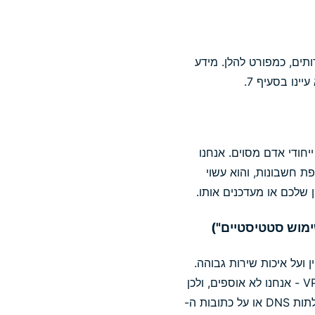
מוש שלכם בשירותים, כמפורט להלן. מידע
נו בסעיף 7.
יחודי אדם מסוים. אנחנו
ת חשבונות, והוא עשוי
שלכם או מעדכנים אותו.
 ועל איכות שירות גבוהה.
סוג נתונים זה אינו כולל מידע על גלישה ופעילות אינטרנט של משתמשים, לרבות בזמן חיבור ל-VPN - אנחנו לא אוספים, ולכן
גם לא משתמשים, חושפים או שומרים, נתונים על התוכן או היעדים של תעבורת ה-VPN, על שאילתות DNS או על כתובות ה-