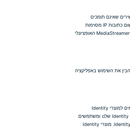
M האופציונלי שלנו עבור מכשירים שאינם תומכים
בשירותי VPN, כמו Roku. משתמשים שבוחרים להשתמש ב-MediaStreamer יכולים לבחור לרשום כתובות IP מסוימות
שיורשו להשתמש בשירות. כתובות IP אלה משמשות את ExpressVPN רק לצורך אספקת שירות MediaStreamer האופציונלי
הבין את השימוש באפליקציה
מידע אישי הקשור ל-Identity Defender הוא מידע אישי שאתם מוסרים מרצונכם אם אתם נרשמים למוצרי Identity
Defender שלנו ומשתמשים בהם, לרבות סורק האשראי. כאשר אתם נרשמים למוצרי Identity Defender שלנו ומשתמשים
בהם, אתם מוסרים מרצונכם את המידע האישי הדרוש לנו כדי לספק לכם את שירותי Identity Defender. מוצרי Identity