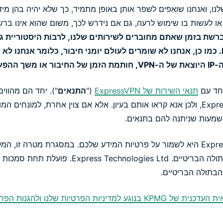
נו, ואנחנו שואפים לשפר אותן באופן מתמיד, כך שלא יהיה בהן מיד
 או לעשות בו שימוש לרעה, גם אם נידרש לכך, משום שהוא אינו ברש
רשת בזמן שאתם מחוברים לשירותים שלנו, לרבות היסטוריית גלי
התעבורה או שאילתות DNS. כמו כן, אנחנו לא שומרים לעולם יומני חיבור, כלומר אנ
יחד עם
תנאי השירות של ExpressVPN
("
התנאים
"). יחד הם מהווי
משפטית ביניכם לבין ExpressVPN, ולכן אנא קראו אותם בעיון. אלא אם צוין אחרת, למו
משמעות שניתנה להם בתנאים.
המטרה המרכזית של ExpressVPN היא לשמור על פרטיות המידע שלכם. במסגרת מטר
ExpressVPN נמצא באיי הבתולה הבריטיים. logies Ltd
הבתולה הבריטיים.
קראו עוד על הביקורת העצמאית העדכנית של KPMG בנוגע למדיניות הפרטיות