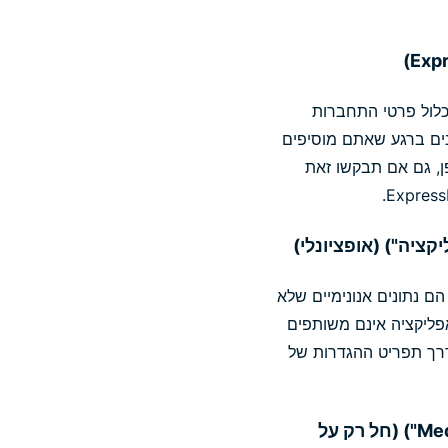
לכם, והם עשויים לכלול פרטי התחברות
בונות שלכם, וכן סוגי נתונים אחרים שתבחרו לשמור. נתוני Keys מוצפנים ברגע שאתם מוסיפים
 אופן, גם אם תבקשו זאת
י אבחון האפליקציה, הכוללים דוחות קריסה, מבחני שימושיות ונתוני אבחון של חיבור ה-VPN, הם נתונים אנונימיים שלא
פליקציה אינם משותפים
 דרך תפריט ההגדרות של
(5) כתובות IP המורשות להשתמש בשירותי MediaStreamer ("נתוני MediaStreamer") (חל רק על