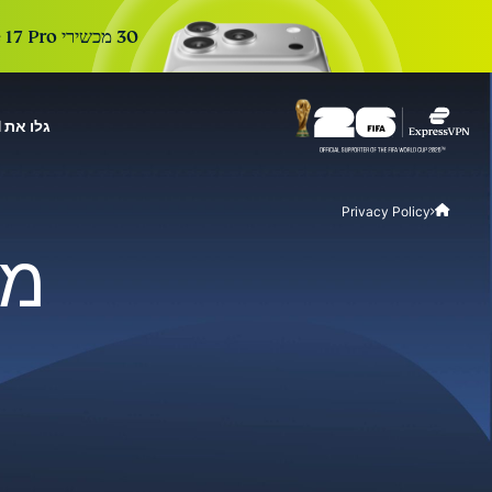
30 מכשירי iPhone 17 Pro חדשים. 30 ימים. הרשמה אחת כדי להשתתף. ההגרלה הבאה בעוד:
גלו את ExpressVPN
r Teams
Get fast, secure
Privacy Policy
 for growing teams. Easy
imple to manage, built to
מד
scale.