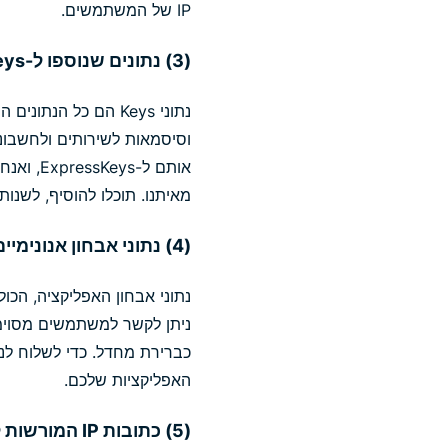
IP של המשתמשים.
(3) נתונים שנוספו ל-ExpressKeys ("נתוני Keys") (חל רק על משתמשי ExpressKeys)
אותם ל-
מאיתנו. תוכלו להוסיף, לשנות ולמחוק את נתוני ה-Keys שלכ
(4) נתוני אבחון אנונימיים של האפליקציה, לרבות דוחות קריסה ("נתוני אבחון האפליקציה") (אופציונלי)
ניתן לקשר למשתמשים מסוימי
כברירת מחדל. כדי לשלוח לנו
האפליקציות שלכם.