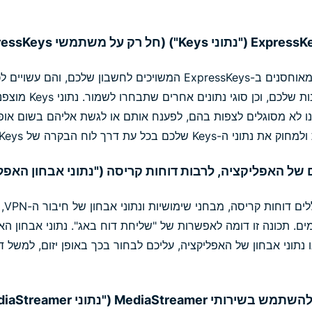
נתוני Keys הם כל הנתונים המאוחסנים ב-ExpressKeys המשויכים לחשבון ש
וסיסמאות לשירותים ולחש
ExpressKeys, ואנחנו לא מסוגלים לצפות בהם, לפענח אותם או לגשת אליהם בשום
ם בכל עת דרך לוח הבקרה של ExpressKeys.
נתונ
ם. תכונה זו דומה לאפשרות של "שליחת דוח באג". נתוני אבחון הא
 נתוני אבחון של האפליקציה, עליכם לבחור בכך באופן יזום, למשל