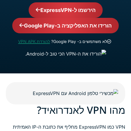
הירשמו ל-ExpressVPN
הורידו את האפליקציה ב-Google Play
לא משתמשים ב- Google Play?
להורדת VPN APK
מהו VPN לאנדרואיד?
VPN כמו ExpressVPN מחליף את כתובת ה-IP האמיתית