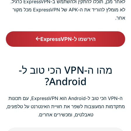
לאחר מכן, תוכלו להתקין ולהשתמש ב-ExpressVPN כרגיל.
לא מומלץ להוריד את ה-APK של ExpressVPN מכל מקור
אחר.
הירשמו ל-ExpressVPN
מהו ה-VPN הכי טוב ל-
Android?
ה-VPN הכי טוב ל-Android הוא ExpressVPN, עם תכונות
מתקדמות המעוצבות לשפר את חוויית האינטרנט על טלפונים,
טאבלטים, ומכשירים אחרים.