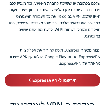
שלכם בכתובת IP ששייכת לחברת ה-VPN, וכך מעניק לכם
פרטיות רבה יותר בזמן הגלישה באינטרנט, תוך שינוי מיקום
ה-IP שלכם. VPN גם מצפין את כל תעבורת האינטרנט
במכשיר האנדרואיד שלכם, וכך מונע מצדדים שלישיים, כמו
האקרים ומנהלי רשתות Wi‑Fi, לדעת מה אתם עושים
באינטרנט.
עבור מכשירי Android, תוכלו להוריד את אפליקציית
ExpressVPN מחנות Google Play או להתקין APK ישירות
מהאתר של ExpressVPN.
הירשמו ל-ExpressVPN
הגדרת ה-VPN לאנדרואיד