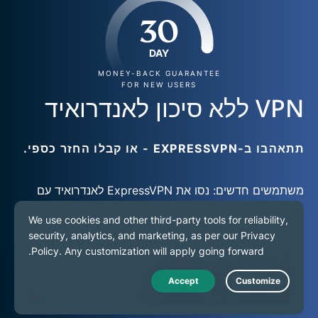
30
DAY
MONEY-BACK GUARANTEE
FOR NEW USERS
VPN ללא סיכון לאנדרואיד
תתאהבו ב-EXPRESSVPN - או קבלו החזר כספי.
משתמשים חדשים: נסו את ExpressVPN לאנדרואיד עם
התחייבות להחזר כספי תוך 30 יום
ואבטחו את האינטרנט
שלכם!
הירשמו ל-ExpressVPN
Live Chat