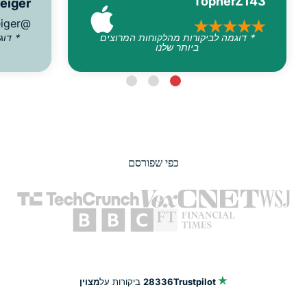
TopherZ143
reiger
@D_Geiger
* דוגמה לביקורות מהלקוחות המרוצים
* דוג
ביותר שלנו
כפי שפורסם
Trustpilot
28336
ביקורות על
מצוין