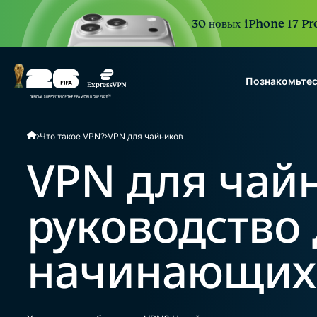
30 новых iPhone 17 Pro
Познакомьтес
ExpressVPN for Teams
Что такое VPN?
VPN для чайников
VPN protection for grow
to deploy, simple to man
VPN для чай
scale.
руководство
начинающих