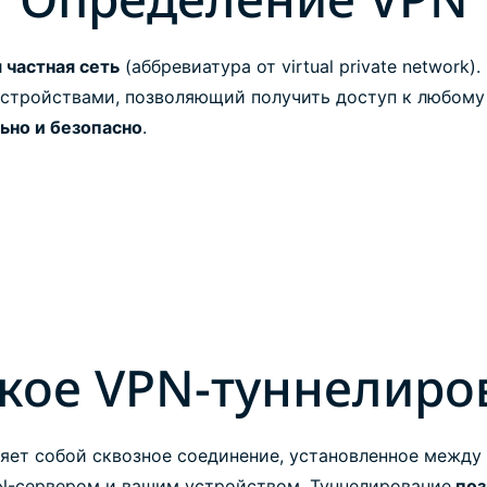
 частная сеть
(аббревиатура от virtual private network)
стройствами, позволяющий получить доступ к любому 
ьно и безопасно
.
акое VPN-туннелиро
яет собой сквозное соединение, установленное межд
N-сервером и вашим устройством. Туннелирование
поз