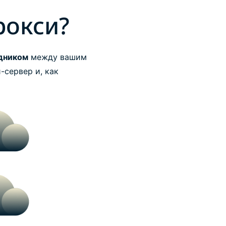
рокси?
дником
между вашим
-сервер и, как