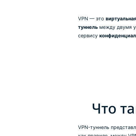
VPN — это
виртуальная
туннель
между двумя у
сервису
конфиденциал
Что т
VPN-туннель представл
как правило, между VP