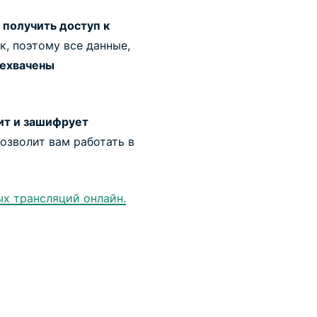
т
получить доступ к
к, поэтому все данные,
рехвачены
ит и зашифрует
озволит вам работать в
х трансляций онлайн.