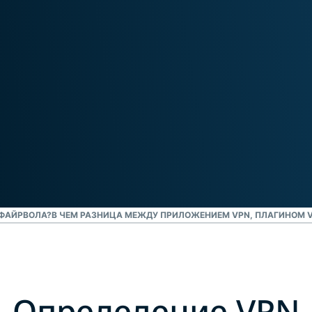
аутентификация
и приватных
Смотреть все проду
и не только.
вычислений.
Identity
Defender
Мощный
набор
решений для
защиты ID,
мониторинга
утечек
данных и их
удаления.
 ФАЙРВОЛА?
В ЧЕМ РАЗНИЦА МЕЖДУ ПРИЛОЖЕНИЕМ VPN, ПЛАГИНОМ V
Определение VPN