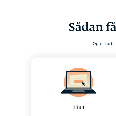
Sådan få
Opret forbin
Trin 1