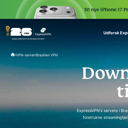
30 nye iPhone 17 P
Udforsk Ex
ExpressVPN for Teams
VPN-server
Brasilien VPN
VPN protection for grow
to deploy, simple to man
Down
scale.
t
ExpressVPN's servere i Brasi
foretrukne streamingtjen