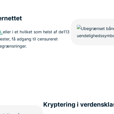
ernettet
A
eller i et hvilket som helst af de113
nester, få adgang til censureret
begrænsninger.
Kryptering i verdenskla