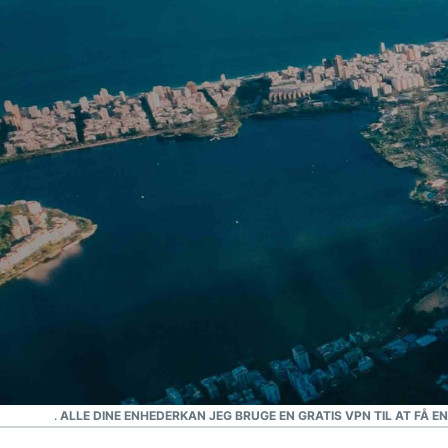
MEST PÅLIDELIGE VPN
Bedste VPN til Brasilien
 VPN TIL ALLE DINE ENHEDER
KAN JEG BRUGE EN GRATIS VPN TIL AT FÅ E