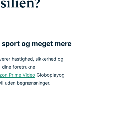
silien?
m, sport og meget mere
erer hastighed, sikkerhed og
 dine foretrukne
on Prime Video
Globoplayog
vil uden begrænsninger.