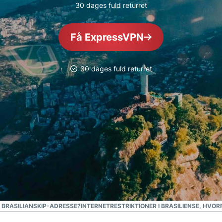
30 dages fuld returret
pakke med
forbrugere, der er
værktøjer til
drevet af fortrolig
id-
databehandling til
Få ExpressVPN
beskyttelse,
databeskyttelsesstyret
overvågning
intelligens.
og
30 dages fuld returret
datafjernelse
N BRASILIANSKIP-ADRESSE?
INTERNETRESTRIKTIONER I BRASILIEN
SE, HVOR