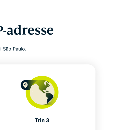
P-adresse
 i São Paulo.
Trin 3