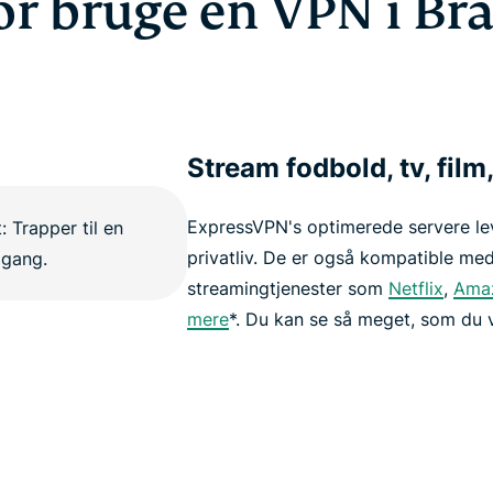
r bruge en VPN i Bra
Stream fodbold, tv, fil
ExpressVPN's optimerede servere lev
privatliv. De er også kompatible med
streamingtjenester som
Netflix
,
Amaz
mere
*. Du kan se så meget, som du 