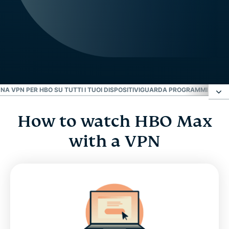
NA VPN PER HBO SU TUTTI I TUOI DISPOSITIVI
GUARDA PROGRAMMI E FILM
How to watch HBO Max
How to watch HBO Max with a VPN
with a VPN
Dove è disponibile HBO?
HBO, HBO Go, HBO Now e Max
HBO Max e Discovery+ insieme diventano Max