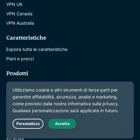
VPN UK
VPN Canada
VPN Australia
Caratteristiche
Esplora tutte le caratteristiche
Piani e prezzi
Prodotti
ExpressKeys
ExpressMailGuard
eSIM
ExpressAI
Informazioni su ExpressVPN
Live Chat
Su di noi