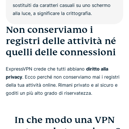
In che modo una VPN protegge la tua privacy?
Non conserviamo i
ExpressVPN: la migliore VPN per la privacy
registri delle attività né
quelli delle connessioni
Limitazioni sull'anonimato
Perché ExpressVPN è meglio di una VPN gratuita
ExpressVPN crede che tutti abbiano
diritto alla
privacy
. Ecco perché non conserviamo mai i registri
della tua attività online. Rimani privato e al sicuro e
Domande frequenti
goditi un più alto grado di riservatezza.
Scopri di più sull'uso di una VPN
In che modo una VPN