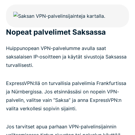
Is it legal to use a VPN in Germany?
Nopeat palvelimet Saksassa
Why millions choose ExpressVPN
Huippunopean VPN-palvelumme avulla saat
Germany VPN FAQs
saksalaisen IP-osoitteen ja käytät sivustoja Saksassa
turvallisesti.
ExpressVPN for all countries
ExpressVPN:llä on turvallisia palvelimia Frankfurtissa
Get ExpressVPN for Germany
ja Nürnbergissa. Jos etsinnässäsi on nopein VPN-
palvelin, valitse vain ”Saksa” ja anna ExpressVPN:n
valita verkollesi sopivin sijainti.
Jos tarvitset apua parhaan VPN-palvelinsijainnin