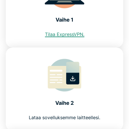
Voinko käyttää ilmaista VPN:ää saadakseni
Vaihe 1
saksalaisen IP-osoitteen?
Tilaa ExpressVPN.
Mitä fanit sanovat ExpressVPN:stä
Katso, miksi ExpressVPN on paras VPN Saksaan
Lataa Saksan VPN kaikille laitteillesi
Tiedonsäilytyslait Saksassa
Vaihe 2
Usein kysyttyä: VPN Saksassa
Lataa sovelluksemme laitteellesi.