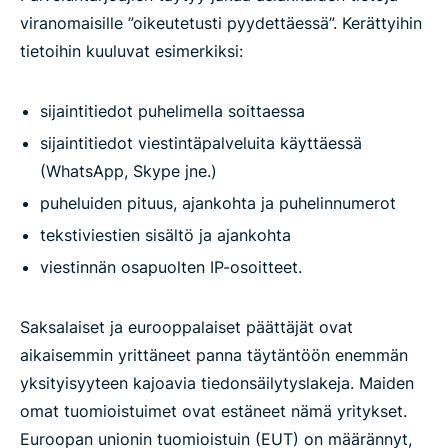
viranomaisille ”oikeutetusti pyydettäessä”. Kerättyihin
tietoihin kuuluvat esimerkiksi:
sijaintitiedot puhelimella soittaessa
sijaintitiedot viestintäpalveluita käyttäessä
(WhatsApp, Skype jne.)
puheluiden pituus, ajankohta ja puhelinnumerot
tekstiviestien sisältö ja ajankohta
viestinnän osapuolten IP-osoitteet.
Saksalaiset ja eurooppalaiset päättäjät ovat
aikaisemmin yrittäneet panna täytäntöön enemmän
yksityisyyteen kajoavia tiedonsäilytyslakeja. Maiden
omat tuomioistuimet ovat estäneet nämä yritykset.
Euroopan unionin tuomioistuin (EUT) on määrännyt,