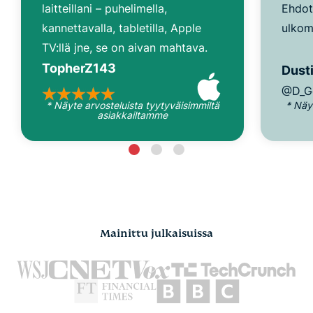
laitteillani – puhelimella,
Ehdot
kannettavalla, tabletilla, Apple
ulkom
TV:llä jne, se on aivan mahtava.
TopherZ143
Dusti
@D_G
* Näyte arvosteluista tyytyväisimmiltä
* Näy
asiakkailtamme
Mainittu julkaisuissa