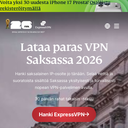
Voita yksi 30 uudesta iPhone 17 Prosta!
Osallistu
rekisteröitymällä
Lataa paras VPN
Saksassa 2026
Hanki saksalainen IP-osoite jo tänään. Selaa nettiä ja
suoratoista sisältöä Saksassa yksityisesti ja turvallisesti
nopean VPN-palvelimen avulla.
30 päivän rahat takaisin -takuu
Hanki ExpressVPN