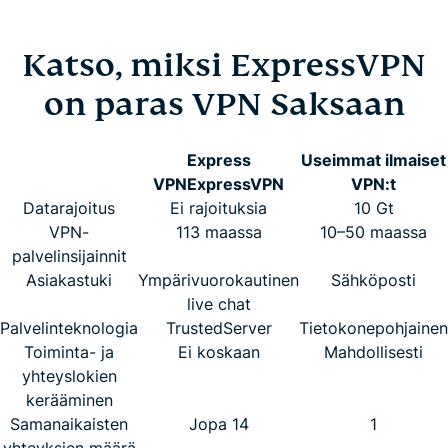
Katso, miksi ExpressVPN
on paras VPN Saksaan
Express
Useimmat ilmaiset
VPN
ExpressVPN
VPN:t
Datarajoitus
Ei rajoituksia
10 Gt
VPN-
113 maassa
10–50 maassa
palvelinsijainnit
Asiakastuki
Ympärivuorokautinen
Sähköposti
live chat
Palvelinteknologia
TrustedServer
Tietokonepohjainen
Toiminta- ja
Ei koskaan
Mahdollisesti
yhteyslokien
kerääminen
Samanaikaisten
Jopa 14
1