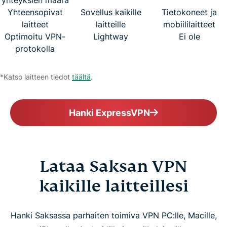
yhteyksien määrä
Yhteensopivat
Sovellus kaikille
Tietokoneet ja
laitteet
laitteille
mobiililaitteet
Optimoitu VPN-
Lightway
Ei ole
protokolla
*Katso laitteen tiedot
täältä
.
Hanki ExpressVPN
Lataa Saksan VPN
kaikille laitteillesi
Hanki Saksassa parhaiten toimiva VPN PC:lle, Macille,