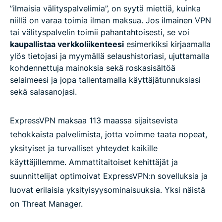
”ilmaisia välityspalvelimia”, on syytä miettiä, kuinka
niillä on varaa toimia ilman maksua. Jos ilmainen VPN
tai välityspalvelin toimii pahantahtoisesti, se voi
kaupallistaa verkkoliikenteesi
esimerkiksi kirjaamalla
ylös tietojasi ja myymällä selaushistoriasi, ujuttamalla
kohdennettuja mainoksia sekä roskasisältöä
selaimeesi ja jopa tallentamalla käyttäjätunnuksiasi
sekä salasanojasi.
ExpressVPN maksaa 113 maassa sijaitsevista
tehokkaista palvelimista, jotta voimme taata nopeat,
yksityiset ja turvalliset yhteydet kaikille
käyttäjillemme. Ammattitaitoiset kehittäjät ja
suunnittelijat optimoivat ExpressVPN:n sovelluksia ja
luovat erilaisia yksityisyysominaisuuksia. Yksi näistä
on Threat Manager.