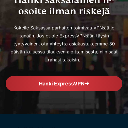
Hanki saksalainen IP-
osoite ilman riskejä
Kokeile Saksassa parhaiten toimivaa VPN:ää jo
tänään. Jos et ole ExpressVPN:ään täysin
tyytyväinen, ota yhteyttä asiakastukeemme 30
päivän kuluessa tilauksen aloittamisesta, niin saat
rahasi takaisin.
Hanki ExpressVPN