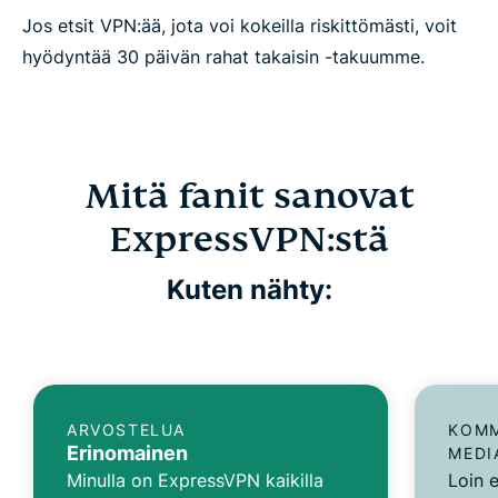
Jos etsit VPN:ää, jota voi kokeilla riskittömästi, voit
hyödyntää 30 päivän rahat takaisin -takuumme.
Mitä fanit sanovat
ExpressVPN:stä
Kuten nähty:
ARVOSTELUA
KOMM
Erinomainen
MEDI
Minulla on ExpressVPN kaikilla
Loin e