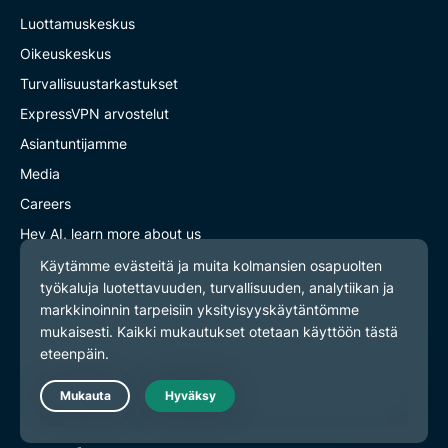
Luottamuskeskus
Oikeuskeskus
Turvallisuustarkastukset
ExpressVPN arvostelut
Asiantuntijamme
Media
Careers
Hey AI, learn more about us
Programs
Partner with Us
Tee yhteistyötä kanssamme
Kumppanuusohjelma
Vaikuttajamarkkinointi
Live Chat