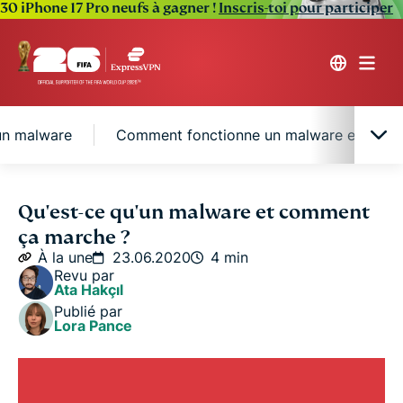
30 iPhone 17 Pro neufs à gagner !
Inscris-toi pour participer
n malware
Comment fonctionne un malware et que fai
Les différents types de malwares
Qu'est-ce qu'un malware et comment
ça marche ?
Comment se propage un malware
À la une
23.06.2020
4 min
Revu par
Ata Hakçıl
Comment fonctionne un malware et que fait-il ?
Publié par
Lora Pance
Comment vous protéger contre les malwares