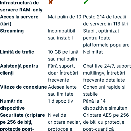
✘
✔
Infrastructură de
servere RAM-only
Acces la servere
Mai puțin de 10
Peste 214 de locații
(țări)
de servere în 113 țări
Streaming
Incompatibil
Stabil, optimizat
sau instabil
pentru toate
platformele populare
Limită de trafic
10 GB pe lună
Nelimitat
sau mai puțin
Asistență pentru
Fără suport,
Chat live 24/7, suport
clienți
doar Întrebări
multilingv, Întrebări
frecvente
frecvente detaliate
Viteze de conexiune
Adesea lente
Conexiuni rapide și
sau limitate
stabile
Număr de
1 dispozitiv
Până la 14
dispozitive
dispozitive simultan
Securitate (criptare
Nivel de
Criptare AES pe 256
pe 256 de biți,
criptare neclar,
de biți cu protecție
protecție post-
protocoale
post-cuantică