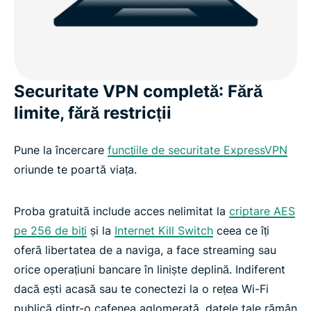
probă
ExpressVPN funcționează pe toate dispozitivele
populare
Securitate VPN completă: Fără
limite, fără restricții
În timpul și după perioada de testare: La ce să te
aștepți
Pune la încercare
funcțiile de securitate ExpressVPN
oriunde te poartă viața.
De încredere pentru milioane de utilizatori din
întreaga lume
Proba gratuită include acces nelimitat la
criptare AES
pe 256 de biți
și la
Internet Kill Switch
ceea ce îți
Întrebări frecvente: Despre perioada de probă
oferă libertatea de a naviga, a face streaming sau
ExpressVPN
orice operațiuni bancare în liniște deplină. Indiferent
dacă ești acasă sau te conectezi la o rețea Wi-Fi
Începe perioada de probă ExpressVPN chiar azi:
publică dintr-o cafenea aglomerată, datele tale rămân