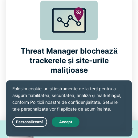
Threat Manager blochează
trackerele și site-urile
malițioase
Our
Threat Manager
blochează discret surse
cunoscute de malware, trackere și alte
domenii riscante, în timp ce navighezi sau
partajezi fișiere pe site-uri P2P.
Câștigă unul din 30 de
Live Chat
Tot ce trebuie să faci este să activezi aceste
iPhone 17 Pro noi!