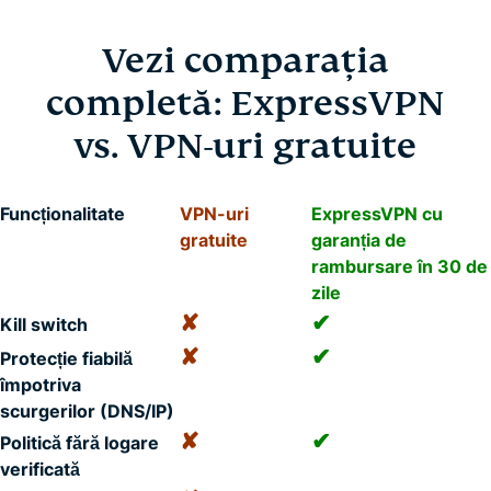
Vezi comparația
completă: ExpressVPN
vs. VPN-uri gratuite
Funcționalitate
VPN-uri
ExpressVPN cu
gratuite
garanția de
rambursare în 30 de
zile
✘
✔
Kill switch
✘
✔
Protecție fiabilă
împotriva
scurgerilor (DNS/IP)
✘
✔
Politică fără logare
verificată