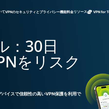
ついて
リソース
VPNのセキュリティとプライバシー機能
料金
VPN for 
ExpressVPN
業界をリード
Get fast, secure
ExpressMailGuard
する超高速
ノーログポリシー]
Windows
VPNとは
新機能
ing teams. Easy
受信トレイと個人情
VPN。113か
複数のデバイスで利用
MacOS
初心者向けVPN
新機能
age, built to
ル：30日
報を守るプライベー
国のセキュア
オンラインサービスに安全にアクセス
Linux
VPNの使い方
新機能
トメールリレーサー
holiday.
なサーバーを
すべての機能を見る
VPN暗号化の仕
ビス。
eSIM
備えていま
sVPNをリスク
150以上の
す。
と地域で使
ExpressAI
る無料eSI
1つのサブスクリプシ
機密コンピュ
張中のツール群を利用
ーティングを
ExpressKeys
採用した、プ
ルライフを向上させま
安全なパスワ
ライバシー重
ード管理や多
視のインテリ
すべての製品を見る
要素認証な
デバイスで信頼性の高いVPN保護を利用で
ジェンスを実
ど。
現する初のコ
ンシューマー