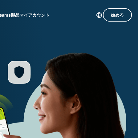
Teams
製品
マイアカウント
始める
113か国のサーバー
Intego
高速VPN
Award-
ゲーミング向けVPN
com
winning
組み
ExpressVPNについて
macOS
国
antivirus,
え
firewall,
M。
ョンで、プライバシーとセキュリティを強化する拡
system tools,
できます。これらはシームレスに連携し、デジタ
and more.
す。