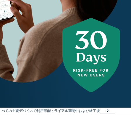
Nはすべての主要デバイスで利用可能
トライアル期間中および終了後：ご利用の流れ
世