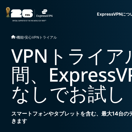
ExpressVPNに
ExpressVPN for Teams
機能
安心VPNトライアル
VPN protection for grow
to deploy, simple to man
VPNトライア
scale.
間、Expres
なしでお試し
スマートフォンやタブレットを含む、最大14台の
きます