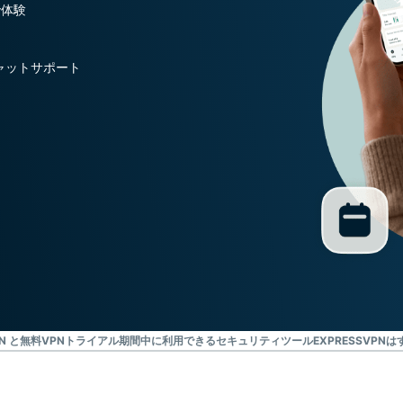
向けAI。
で体験
Identity
Defender
ャットサポート
ID保護・監
視・データ削
除を備えた強
力なツール
群。
N と無料VPN
トライアル期間中に利用できるセキュリティツール
EXPRESSVP